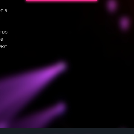
т в
тво
не
уют