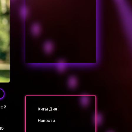
ной
Хиты Дня
Новости
но