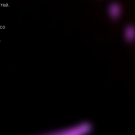
тей.
со
.