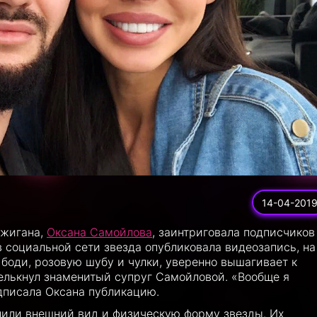
14-04-201
Джигана,
Оксана Самойлова
, заинтриговала подписчиков
 социальной сети звезда опубликовала видеозапись, на
е боди, розовую шубу и чулки, уверенно вышагивает к
мелькнул знаменитый супруг Самойловой. «Вообще я
одписала Оксана публикацию.
нили внешний вид и физическую форму звезды. Их