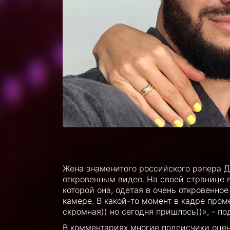
Жена знаменитого российского рэпера 
откровенным видео. На своей странице в
которой она, одетая в очень откровенно
камере. В какой-то момент в кадре про
скромная)) но сегодня пришлось))», - п
В комментариях многие подписчики оце