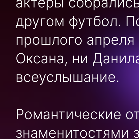
актёры собрались
другом футбол. П
прошлого апреля 
Оксана, ни Данила
всеуслышание.
Романтические о
знаменитостями з