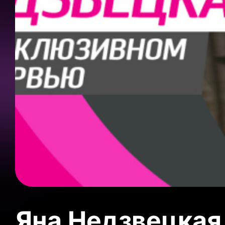
Яна Недзвецкая