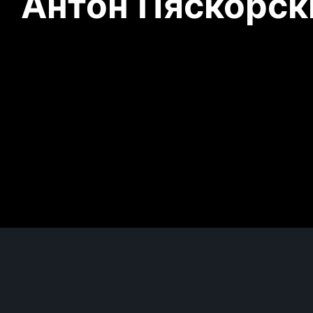
Антон Пяскорски