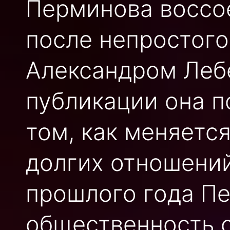
Перминова воссо
после непростого
Александром Леб
публикации она 
том, как меняетс
долгих отношений
прошлого года П
общественность 