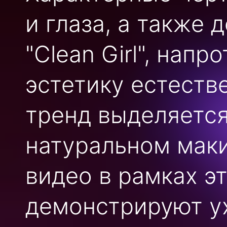
и глаза, а также 
"Clean Girl", нап
эстетику естеств
тренд выделяетс
натуральном маки
видео в рамках э
демонстрируют ух