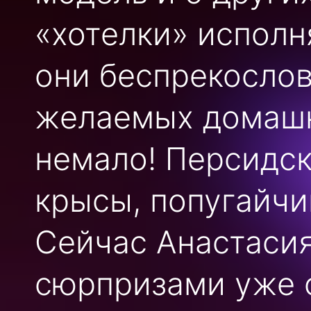
«хотелки» исполн
они беспрекослов
желаемых домашн
немало! Персидск
крысы, попугайчи
Сейчас Анастасия
сюрпризами уже с