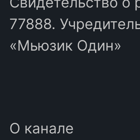
Свидетельство о 
77888. Учредител
«Мьюзик Один»
О канале