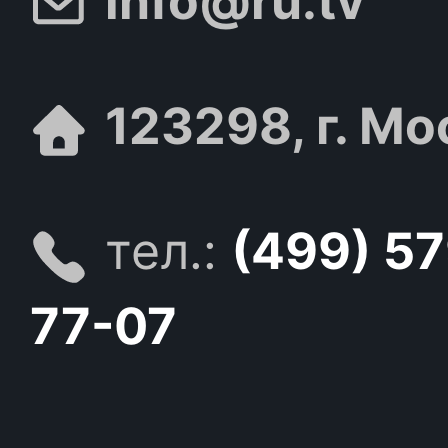
info@ru.tv
123298, г. Мо
тел.:
(499) 5
77-07