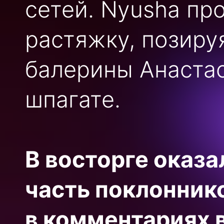
сетей. Nyusha п
растяжку, позиру
балерины Анаста
шпагате.
В восторге оказа
часть поклонник
в комментариях 