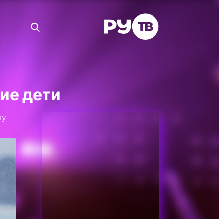
ие дети
шу