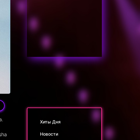
а.
Хиты Дня
sha
Новости