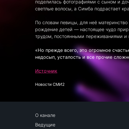
поделилась фотографиями с сыном и доч
светлые волосы, а Симба подрастает кр
По словам певицы, для неё материнство
рождение детей — настоящее чудо прир
трудом, постоянными переживаниями и 
«Но прежде всего, это огромное счаст
недосып, усталость и все прочие сложн
Источник
Новости СМИ2
О канале
Ведущие