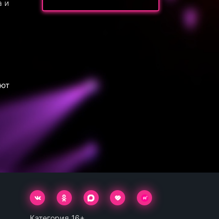
а и
ают
Категория 16+