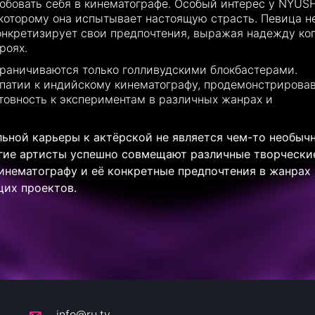
обовать себя в кинематографе. Особый интерес у NYUS
 которому она испытывает настоящую страсть. Певица н
конкретизирует свои предпочтения, выражая надежду ко
роях.
ограничиваются только голливудскими блокбастерами.
патии к индийскому кинематографу, продемонстрирова
отовность к экспериментам в различных жанрах и
льной карьеры к актёрской не является чем-то необыч
огие артисты успешно совмещают различные творчески
инематографу и её конкретные предпочтения в жанрах
щих проектов.
info@ru.tv