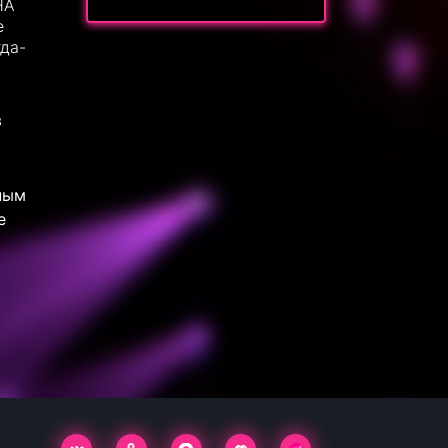
HA
е
гда-
в
ным
е