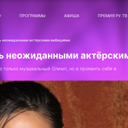
ЛЯРНЫЕ
ТЕМА
О
ПРОГРАММЫ
АФИША
ПРЕМИЯ РУ.ТВ
ДИСКОТЕКА ДИСКОТЕК
Категория
Сортировка
RUНОВОСТИ
ь неожиданными актёрскими амбициями
ТОП-ЧАРТ ROCKET RECORDS
ь неожиданными актёрски
СТАТУС: В СЕТИ
е только музыкальный Олимп, но и проявить себя в
СИЯЙ ПО-ЗВЁЗДНОМУ
ЛИЧНЫЙ ВОПРОС
ДОТЯНИСЬ ДО ЗВЁЗД