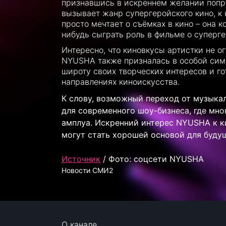
признавшись в искреннем желании попр
вызывает жанр супергеройского кино, к
просто мечтает о съёмках в кино – она 
нибудь сыграть роль в фильме о суперге
Интересно, что киновкусы артистки не 
NYUSHA также призналась в особой сим
широту своих творческих интересов и г
направлениях киноискусства.
К слову, возможный переход от музыка
для современного шоу-бизнеса, где мн
амплуа. Искренний интерес NYUSHA к к
могут стать хорошей основой для буду
Источник
/ Фото: соцсети NYUSHA
Новости СМИ2
О канале