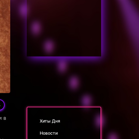
5
и в
Хиты Дня
Новости