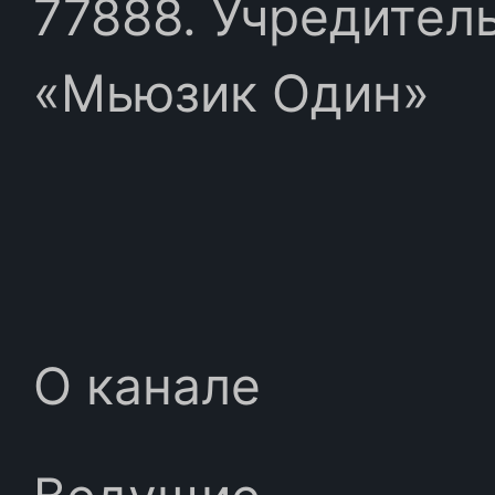
77888. Учредител
«Мьюзик Один»
О канале