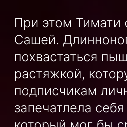
При этом Тимати 
Сашей. Длинноно
похвастаться пы
растяжкой, котор
подписчикам личн
запечатлела себя
который мог бы с