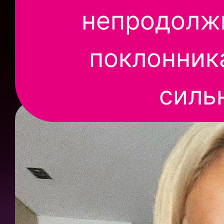
непродолж
поклонник
силь