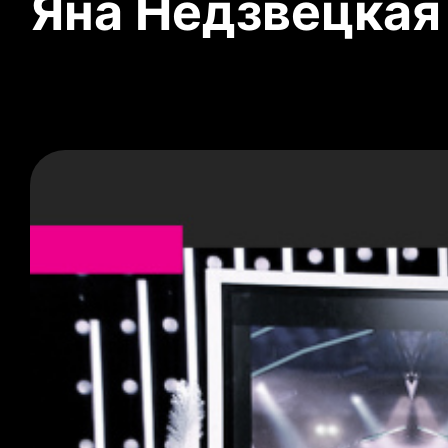
Яна Недзвецкая