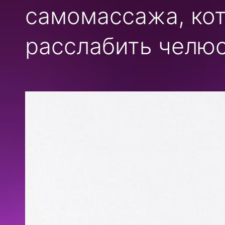
самомассажа, кот
расслабить челю