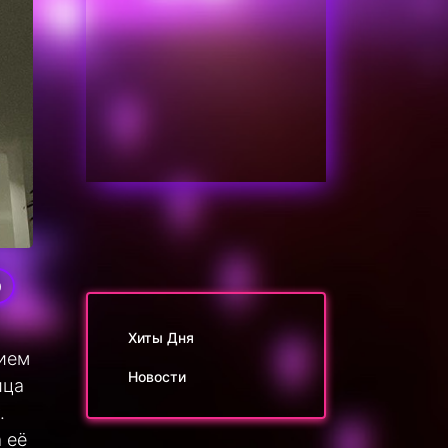
0
Хиты Дня
ием
Новости
ица
.
 её