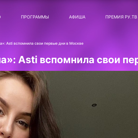
ЛЯРНЫЕ
ТЕМА
О
ПРОГРАММЫ
АФИША
ПРЕМИЯ РУ.ТВ
ДИСКОТЕКА ДИСКОТЕК
Категория
Сортировка
RUНОВОСТИ
а»: Asti вспомнила свои первые дни в Москве
ТОП-ЧАРТ ROCKET RECORDS
а»: Asti вспомнила свои пе
СТАТУС: В СЕТИ
СИЯЙ ПО-ЗВЁЗДНОМУ
ЛИЧНЫЙ ВОПРОС
ДОТЯНИСЬ ДО ЗВЁЗД