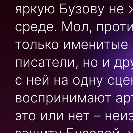
яркую Бузову не
среде. Мол, прот
только именитые
писатели, но и д
с ней на одну сце
воспринимают арт
это или нет – неи