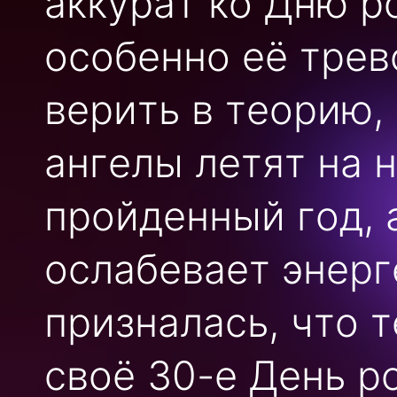
аккурат ко Дню р
особенно её трев
верить в теорию,
ангелы летят на 
пройденный год, 
ослабевает энерг
призналась, что 
своё 30-е День р