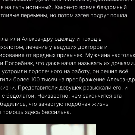
я на путь истинный. Какое-то время бездомный
стливые перемены, но потом затея подруг пошла
платили Александру одежду и поход в
ихологом, лечение у ведущих докторов и
дирование от вредных привычек. Мужчина настоль
 Погребняк, что даже начал называть их дочками
ы устроили подопечного на работу, он решил всё
атили более 100 тысяч на преображение Александр
жизни. Представители девушек разыскали его, и
с бедолагой. Неизвестно, чем закончится эта
убедились, что зачастую подобная жизнь –
 помощь здесь бессильна.