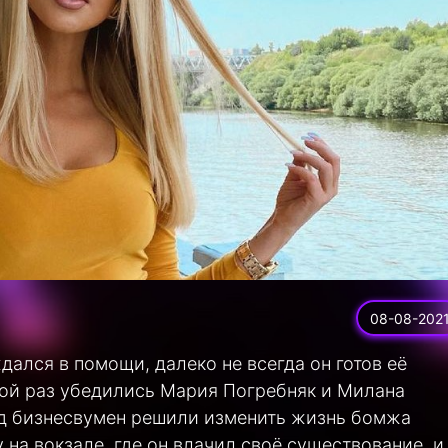
08-08-202
дался в помощи, далеко не всегда он готов её
ной раз убедились Мария Погребняк и Милана
ад бизнесвумен решили изменить жизнь бомжа
на вокзале, где он влачил своё существование, и