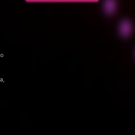
ко
.
а,