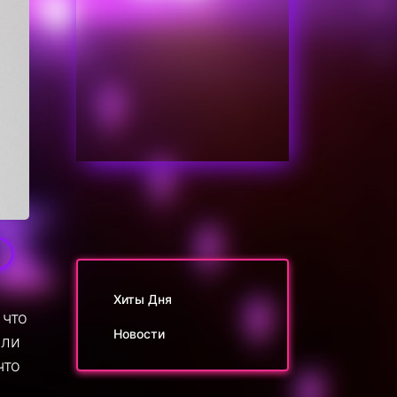
0
Хиты Дня
 что
Новости
али
что