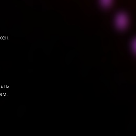
жен.
вать
ам.