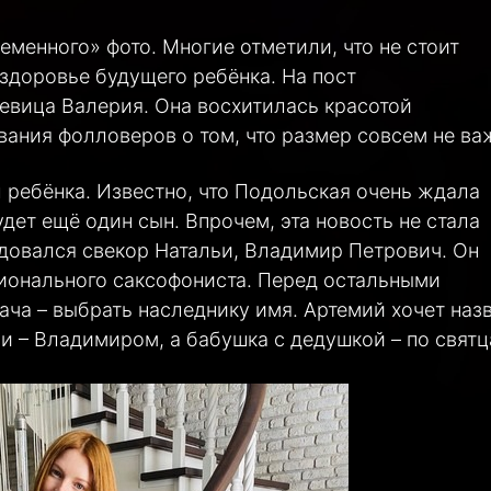
еменного» фото. Многие отметили, что не стоит
 здоровье будущего ребёнка. На пост
евица Валерия. Она восхитилась красотой
ания фолловеров о том, что размер совсем не ва
 ребёнка. Известно, что Подольская очень ждала
удет ещё один сын. Впрочем, эта новость не стала
довался свекор Натальи, Владимир Петрович. Он
ионального саксофониста. Перед остальными
ача – выбрать наследнику имя. Артемий хочет наз
и – Владимиром, а бабушка с дедушкой – по святц