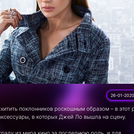
26-01-202
схитить поклонников роскошным образом – в этот 
аксессуары, в которых Джей Ло вышла на сцену.
раду из мира кино за последнюю роль, и для