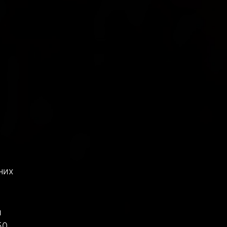
них
и
50