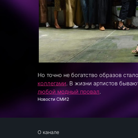
Но точно не богатство образов ста
коллегами
. В жизни артистов бываю
любой модный провал
.
Новости СМИ2
О канале