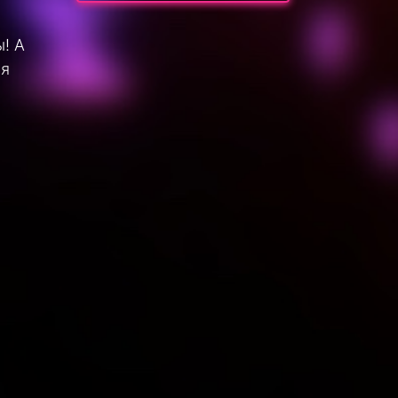
! А
ая