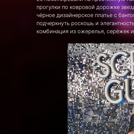
прогулки по ковровой дорожке звез
чёрное дизайнерское платье с банто
подчеркнуть роскошь и элегантност
комбинация из ожерелья, серёжек и