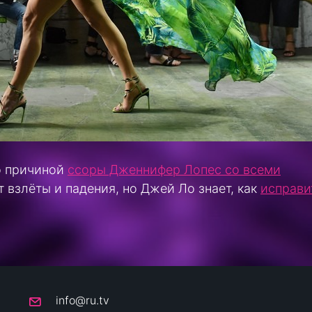
ло причиной
ссоры Дженнифер Лопес со всеми
т взлёты и падения, но Джей Ло знает, как
исправи
info@ru.tv