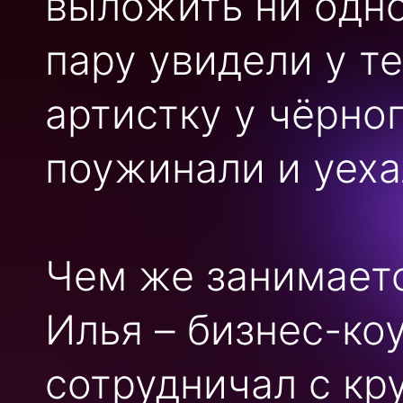
выложить ни одно
пару увидели у т
артистку у чёрног
поужинали и уеха
Чем же занимает
Илья – бизнес-коу
сотрудничал с к