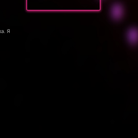
с
ка. Я