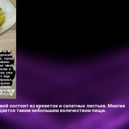
кой состоит из креветок и салатных листьев. Многие
едается таким небольшим количеством пищи.