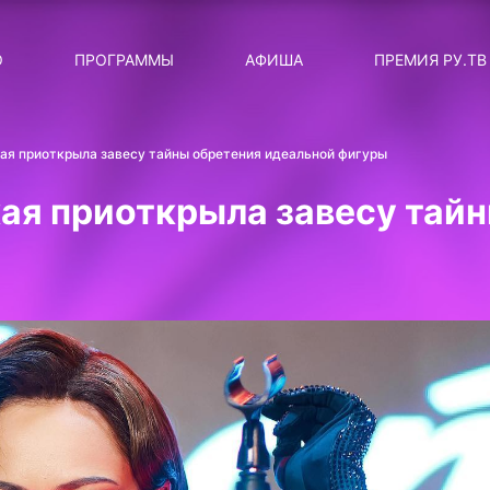
ЛЯРНЫЕ
ТЕМА
О
ПРОГРАММЫ
АФИША
ПРЕМИЯ РУ.ТВ
ДИСКОТЕКА ДИСКОТЕК
Категория
Сортировка
RUНОВОСТИ
ая приоткрыла завесу тайны обретения идеальной фигуры
ТОП-ЧАРТ ROCKET RECORDS
ая приоткрыла завесу тай
СТАТУС: В СЕТИ
СИЯЙ ПО-ЗВЁЗДНОМУ
ЛИЧНЫЙ ВОПРОС
ДОТЯНИСЬ ДО ЗВЁЗД