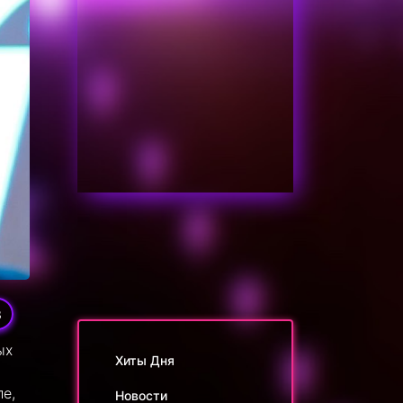
3
ых
Хиты Дня
е,
Новости