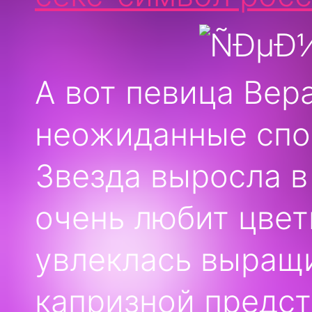
А вот певица Вер
неожиданные спо
Звезда выросла в
очень любит цвет
увлеклась выращ
капризной предс