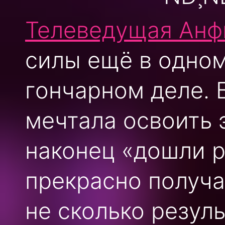
Телеведущая Анф
силы ещё в одном
гончарном деле. 
мечтала освоить э
наконец «дошли ру
прекрасно получа
не сколько резул