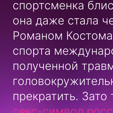
спортсменка блис
она даже стала ч
Романом Костома
спорта междунаро
полученной трав
головокружитель
прекратить. Зато 
секс-символ рос