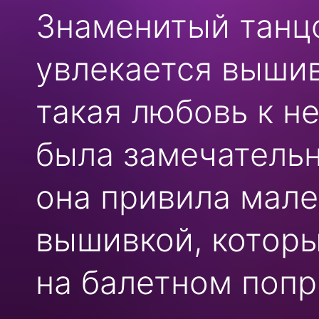
Знаменитый танц
увлекается вышив
такая любовь к н
была замечатель
она привила мале
вышивкой, которы
на балетном попр