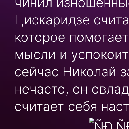
чинил изношенны
Цискаридзе счита
которое помогает
мысли и успокоит
сейчас Николай з
нечасто, он овла
считает себя нас