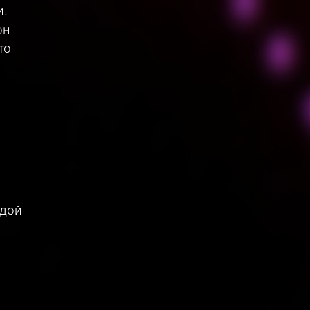
и.
он
то
н
одой