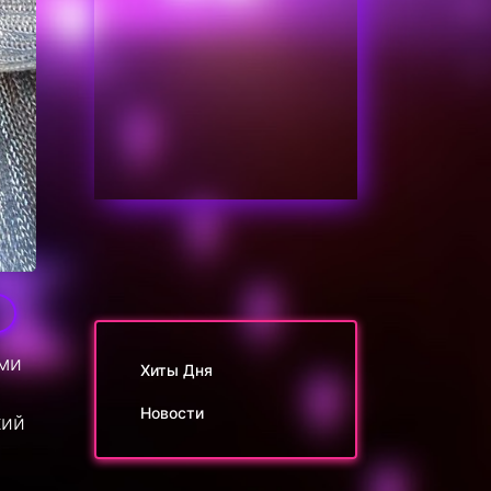
1
ами
Хиты Дня
Новости
кий