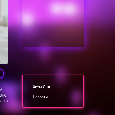
9
Хиты Дня
ый
вно
Новости
устя