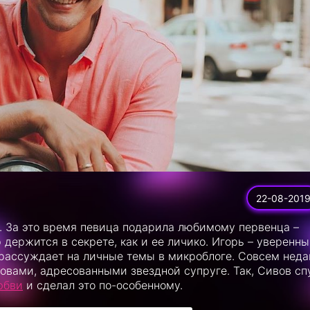
22-08-201
. За это время певица подарила любимому первенца –
 держится в секрете, как и ее личико. Игорь – уверенн
 рассуждает на личные темы в микроблоге. Совсем неда
овами, адресованными звездной супруге. Так, Сивов сп
юбви
и сделал это по-особенному.