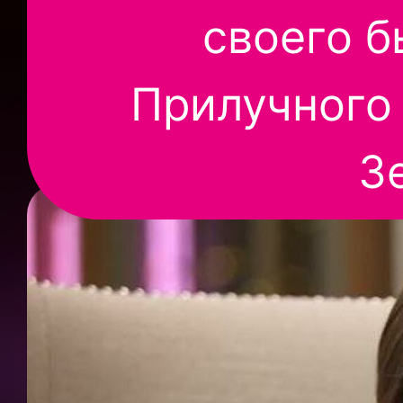
своего 
Прилучного 
З