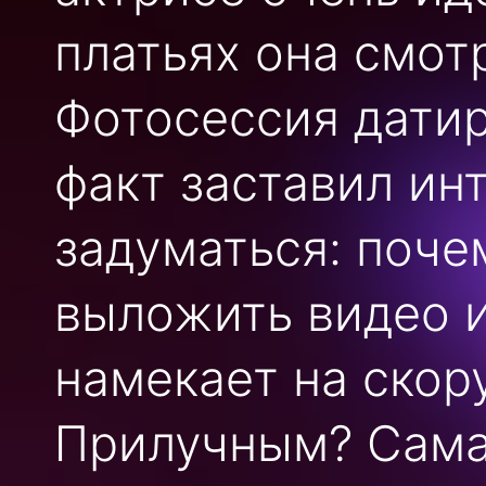
платьях она смот
Фотосессия датир
факт заставил ин
задуматься: поч
выложить видео 
намекает на скор
Прилучным? Сама 