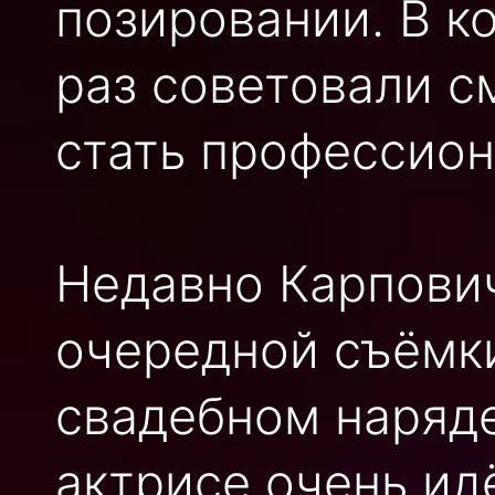
позировании. В к
раз советовали с
стать профессио
Недавно Карпович
очередной съёмки
свадебном наряде
актрисе очень ид