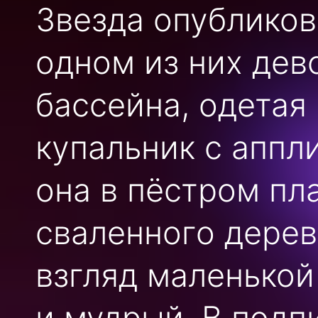
Звезда опубликов
одном из них дев
бассейна, одетая
купальник с аппл
она в пёстром пл
сваленного дерев
взгляд маленькой
и мудрый. В подп