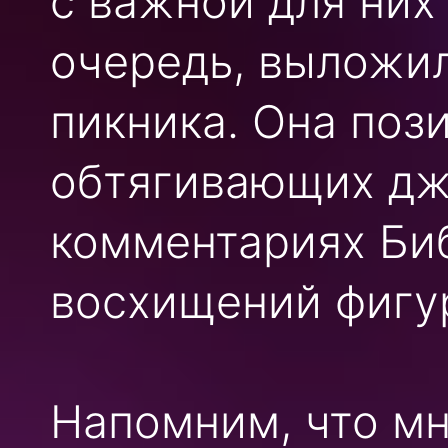
с важной для них
очередь, выложил
пикника. Она поз
обтягивающих джи
комментариях Биб
восхищений фигу
Напомним, что мн