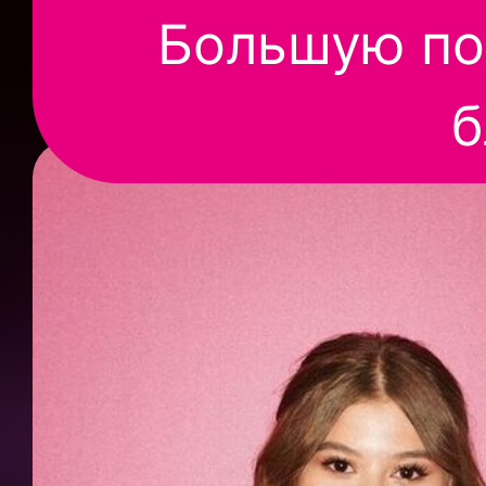
Большую по
б