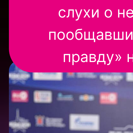
слухи о н
пообщавши
правду» 