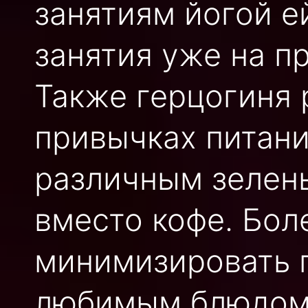
занятиям йогой е
занятия уже на п
Также герцогиня 
привычках питани
различным зелен
вместо кофе. Бол
минимизировать п
любимым блюдом,