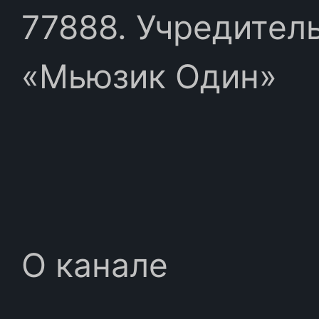
77888. Учредител
«Мьюзик Один»
О канале