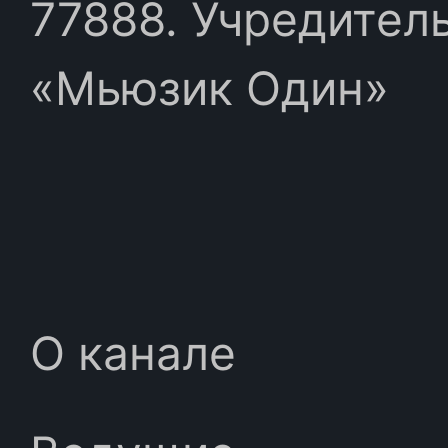
77888. Учредител
«Мьюзик Один»
О канале