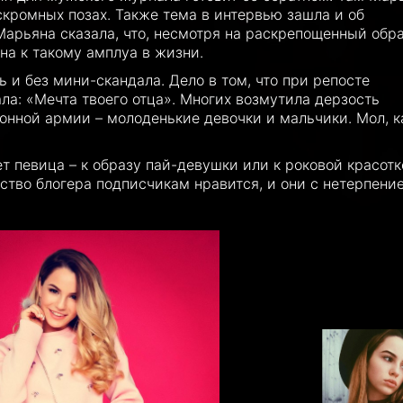
скромных позах. Также тема в интервью зашла и об
Марьяна сказала, что, несмотря на раскрепощенный обр
на к такому амплуа в жизни.
ь и без мини-скандала. Дело в том, что при репосте
ала: «Мечта твоего отца». Многих возмутила дерзость
ионной армии – молоденькие девочки и мальчики. Мол, к
еет певица – к образу пай-девушки или к роковой красотк
ство блогера подписчикам нравится, и они с нетерпени