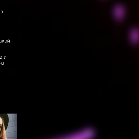
аз
акой
е и
ем