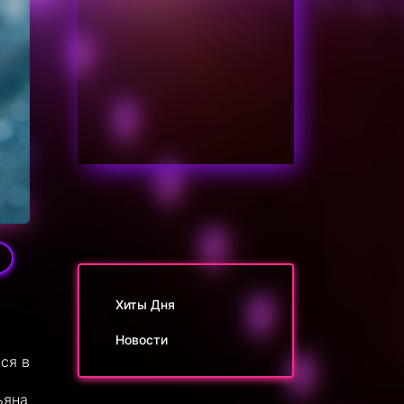
9
Хиты Дня
Новости
ся в
й
ьяна