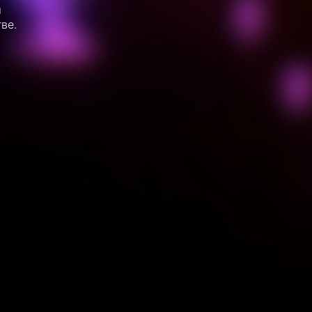
м
ве.