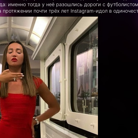
да: именно тогда у неё разошлись дороги с футболисто
 протяжении почти трёх лет Instagram-идол в одиночест