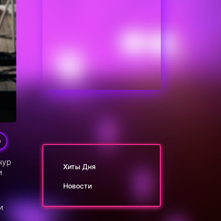
9
чур
Хиты Дня
и
Новости
и