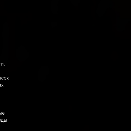
и.
всех
их
ые
зды