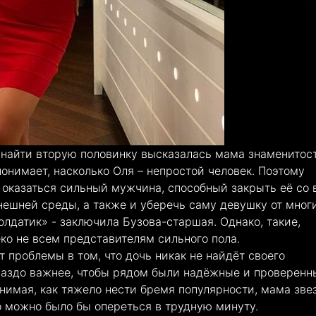
найти вторую половинку высказалась мама знаменитост
онимает, насколько Оля – непростой человек. Поэтому
 оказаться сильный мужчина, способный закрыть её со 
нешней среды, а также и уберечь саму девушку от мног
лдатик» - заключила Бузова-старшая. Однако, такие,
о не всем представителям сильного пола.
т проблемы в том, что дочь никак не найдёт своего
раздо важнее, чтобы рядом были надёжные и проверенн
онимая, как тяжело нести бремя популярности, мама зве
о можно было бы опереться в трудную минуту.