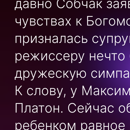
давно Собчак зая
чувствах к Богом
призналась супру
режиссеру нечто 
дружескую симпа
К слову, у Макси
Платон. Сейчас о
ребенком равное 