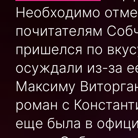
Необходимо отмет
почитателям Собч
пришелся по вкус
осуждали из-за е
Максиму Виторгану
роман с Констант
еще была в офици