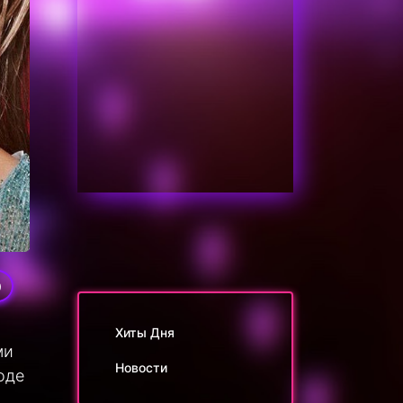
0
Хиты Дня
ми
Новости
оде