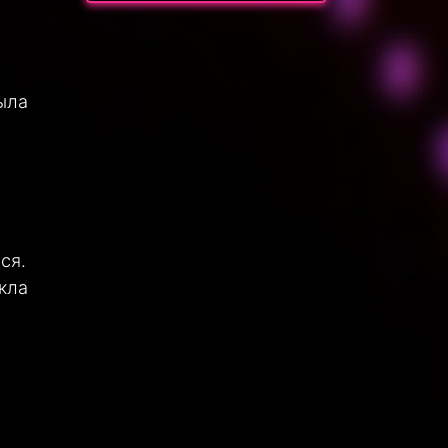
ыла
ся.
кла