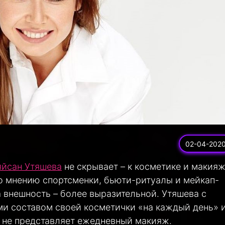
02-04-202
яйсан Утяшева
не скрывает – к косметике и макия
По мнению спортсменки, бьюти-ритуалы и мейкап-
 внешность – более выразительной. Утяшева с
и составом своей косметички «на каждый день» 
а не представляет ежедневный макияж.