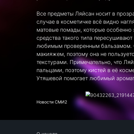
Все предметы Ляйсан носит в прозра
случае в косметичке всё видно нагл
матовые помады, которые особенно 
средства такого типа пересушивают 
любимым проверенным бальзамом. С
макияжем, поэтому она не пользует
текстурами. Примечательно, что Ля
пальцами, поэтому кистей в её косм
Утяшевой помогает любимый аромат,
Новости СМИ2
О канале