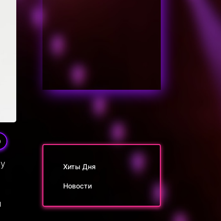
0
жу
Хиты Дня
Новости
и