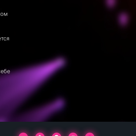
ком
ется
себе