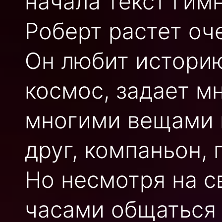
начала текст гим
Роберт растет оч
Он любит историю
космос, задает м
многими вещами в
друг, компаньон,
Но несмотря на с
часами общаться 