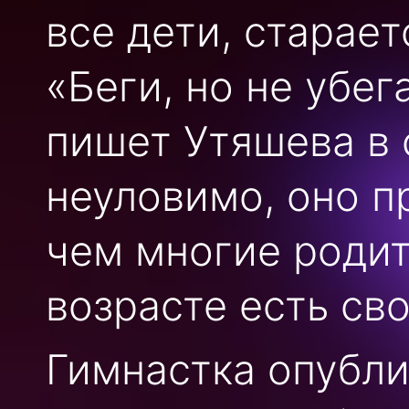
все дети, старае
«Беги, но не убег
пишет Утяшева в 
неуловимо, оно п
чем многие родит
возрасте есть св
Гимнастка опубли