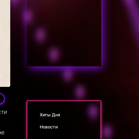
сти
Хиты Дня
Новости
не