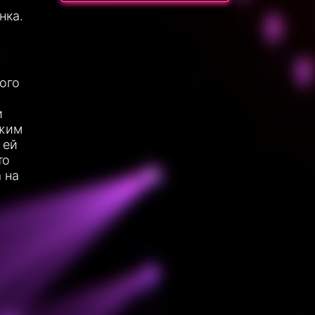
нка.
ого
и
ожим
 ей
то
 на
ь