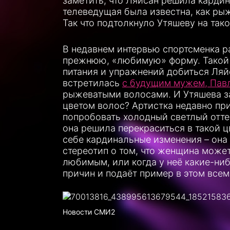
заметить, что Ляйсан решила карди
телеведущая была известна, как рыж
Так что подтолкнуло Утяшеву на так
В недавнем интервью спортсменка ра
прежнюю, «любимую» форму. Такой 
питания и упражнений добиться Ляйса
встретилась
с будущим мужем, Пав
рыжеватыми волосами. И Утяшева за
цветом волос? Артистка недавно пр
попробовать холодный светлый оттен
она решила перекраситься в такой ц
себе кардинальные изменения – она 
стереотип о том, что женщина може
любимым, или когда у неё какие-ни
причин и подаёт пример в этом все
Новости СМИ2