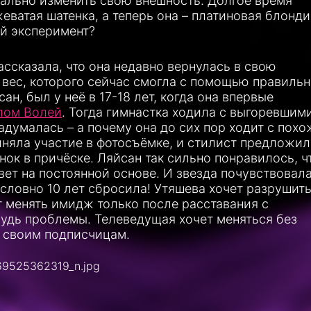
нально изменить свою внешность. Долгое время
еватая шатенка, а теперь она – платиновая блонди
ой эксперимент?
ссказала, что она недавно вернулась в свою
вес, которого сейчас смогла с помощью правильн
н, был у неё в 17-18 лет, когда она впервые
лом Волей
. Тогда гимнастка ходила с выгоревшим
думалась – а почему она до сих пор ходит с пох
иняла участие в фотосъёмке, и стилист предложил
ок в причёске. Ляйсан так сильно понравилось, ч
вет на постоянной основе. И звезда почувствовала
словно 10 лет сбросила! Утяшева хочет разрушит
т менять имидж только после расставания с
будь проблемы. Телеведущая хочет меняться без
м своим подписчицам.