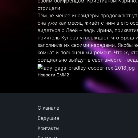
своим бойфрендом, Кристианом Карино. 
отрицали.
Тем не менее инсайдеры продолжают утв
она уже как месяц живёт с ним в его ос
видеться с Леей – ведь Ирина, прихвати
приятель Купера утверждает, что Брэдл
заполнила их своими нарядами. Якобы 
комнат и полноценный ремонт. Что ж, кт
официально выйдут в свет вместе – ведь
Новости СМИ2
О канале
Ведущие
Контакты