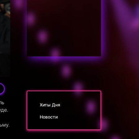
ль
Хиты Дня
уде.
Новости
ьму.