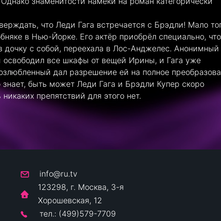
Однако знаменитости намёки на роман категорически
ерждать, что Леди Гага встречается с Брэдли! Мало тог
обняке в Нью-Йорке. Его актёр приобрёл специально, чт
в дочку с собой, переехала в Лос-Анджелес. Анонимный
и освободил все шкафы от вещей Ирины, и Гага уже
возлюбленный дал разрешение ей на полное преобразов
о знает, быть может Леди Гага и Брэдли Купер скоро
 никаких препятствий для этого нет.
info@ru.tv
123298, г. Москва, 3-я
Хорошевская, 12
тел.: (499)579-7709