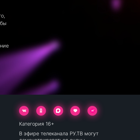
о,
обы
ание
Категория 16+
В эфире телеканала РУ.ТВ могут
демонстрироваться сцены