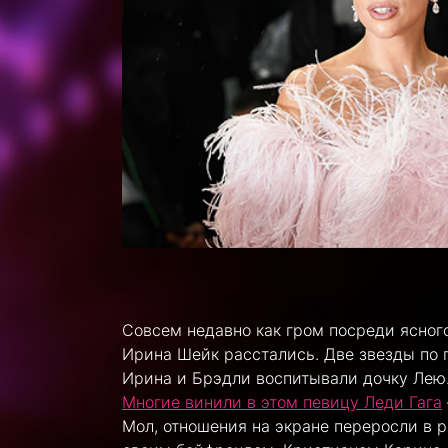
Совсем недавно как гром посреди ясного
Ирина Шейк расстались. Две звезды по 
Ирина и Брэдли воспитывали дочку Лею.
Многие винили в этом певицу Леди Гага
Мол, отношения на экране переросли в р