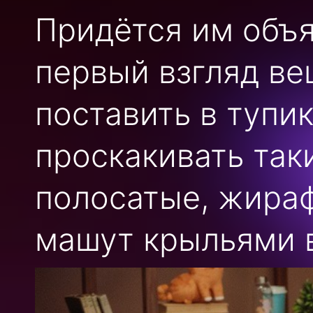
Придётся им объя
первый взгляд ве
поставить в тупик
проскакивать так
полосатые, жираф
машут крыльями в