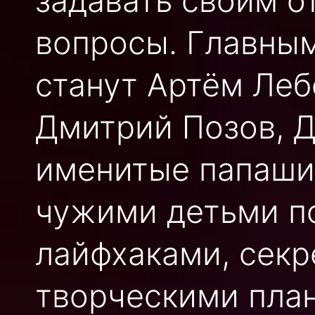
задавать своим о
вопросы. Главны
станут Артём Леб
Дмитрий Позов, Д
именитые папаши.
чужими детьми п
лайфхаками, секр
творческими пла