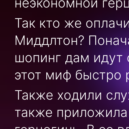
неэкономной герц
Так кто же оплач
Миддлтон? Понача
шопинг дам идут 
этот миф быстро 
Также ходили слух
также приложила 