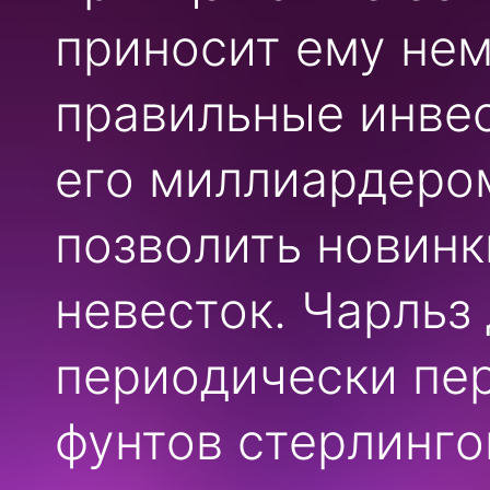
приносит ему нем
правильные инве
его миллиардером
позволить новинк
невесток. Чарльз
периодически пе
фунтов стерлинго