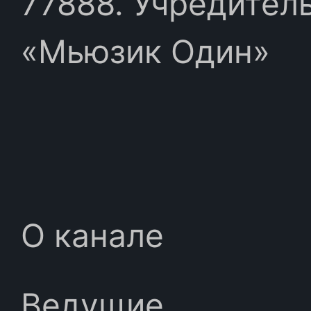
77888. Учредител
«Мьюзик Один»
О канале
Ведущие