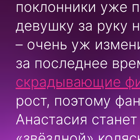
поклонники уже 
девушку за руку 
– очень уж изме
за последнее вре
скрадывающие фи
рост, поэтому фа
Анастасия стане
«звёздной» коляс