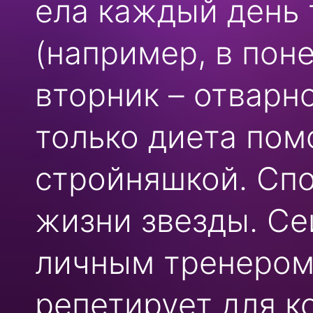
ела каждый день 
(например, в поне
вторник – отварно
только диета пом
стройняшкой. Спо
жизни звезды. Се
личным тренером,
репетирует для к