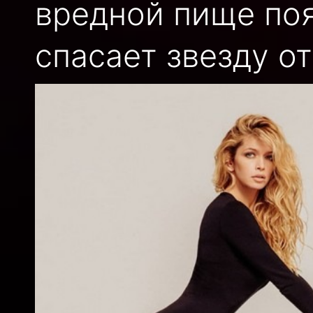
вредной пище поя
спасает звезду о