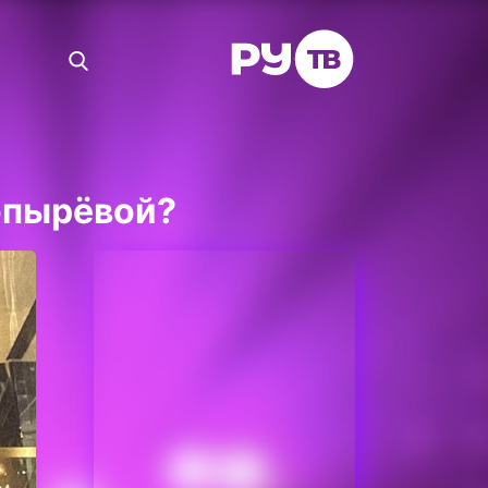
опырёвой?