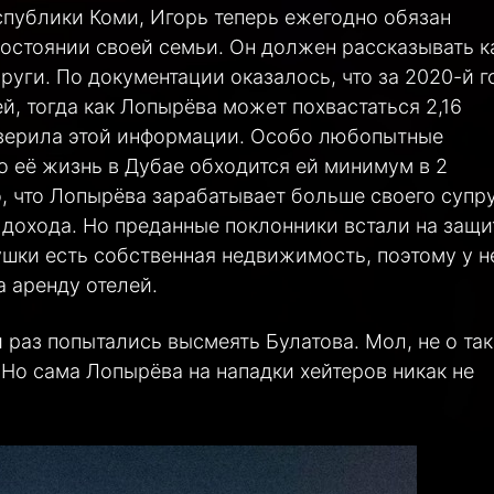
спублики Коми, Игорь теперь ежегодно обязан
остоянии своей семьи. Он должен рассказывать к
пруги. По документации оказалось, что за 2020-й г
й, тогда как Лопырёва может похвастаться 2,16
оверила этой информации. Особо любопытные
о её жизнь в Дубае обходится ей минимум в 2
, что Лопырёва зарабатывает больше своего супру
и дохода. Но преданные поклонники встали на защи
ушки есть собственная недвижимость, поэтому у н
 аренду отелей.
 раз попытались высмеять Булатова. Мол, не о та
Но сама Лопырёва на нападки хейтеров никак не