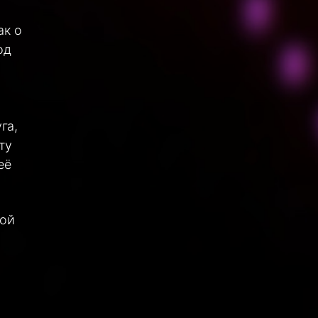
ак о
од
га,
ту
её
кой