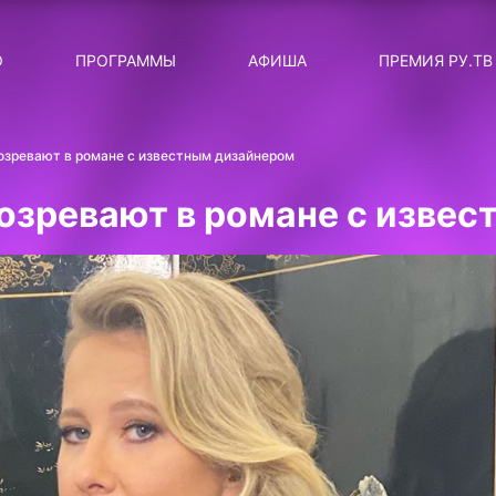
ЛЯРНЫЕ
ТЕМА
О
ПРОГРАММЫ
АФИША
ПРЕМИЯ РУ.ТВ
ДИСКОТЕКА ДИСКОТЕК
Категория
Сортировка
RUНОВОСТИ
озревают в романе с известным дизайнером
ТОП-ЧАРТ ROCKET RECORDS
озревают в романе с изве
СТАТУС: В СЕТИ
СИЯЙ ПО-ЗВЁЗДНОМУ
ЛИЧНЫЙ ВОПРОС
ДОТЯНИСЬ ДО ЗВЁЗД