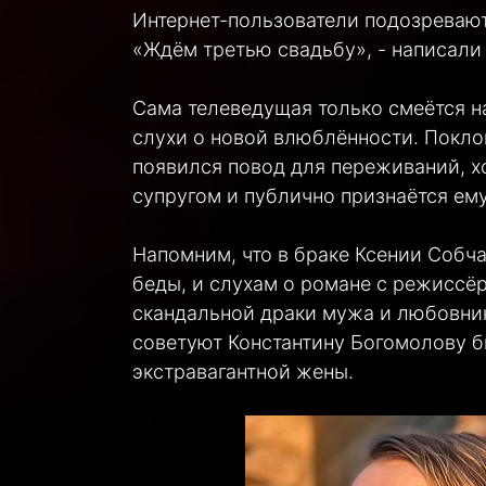
Интернет-пользователи подозревают
«Ждём третью свадьбу», - написали
Сама телеведущая только смеётся на
слухи о новой влюблённости. Поклон
появился повод для переживаний, х
супругом и публично признаётся ему
Напомним, что в браке Ксении Собч
беды, и слухам о романе с режиссёр
скандальной драки мужа и любовник
советуют Константину Богомолову б
экстравагантной жены.