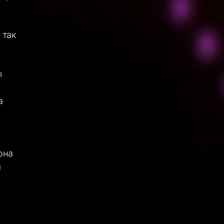
 так
ы
а
она
я