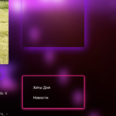
Хиты Дня
ь к
Новости
», -