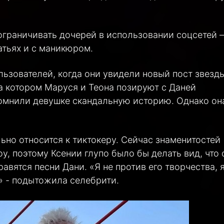
ограничивать дочерей в использовании соцсетей –
атьях и с маникюром.
льзователей, когда они увидели новый пост звезд
а котором Маруся и Теона позируют с Даней
омнили девушке скандальную историю. Однако он
но относится к тиктокеру. Сейчас знаменитостей
у, поэтому Ксении глупо было бы делать вид, что 
авятся песни Дани. «Я не против его творчества, 
» - подытожила селебрити.