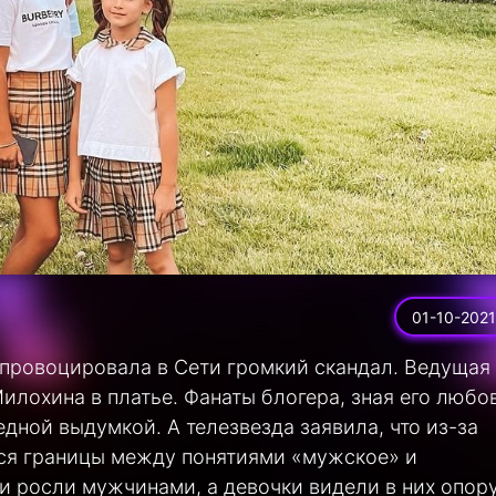
01-10-2021
провоцировала в Сети громкий скандал. Ведущая
илохина в платье. Фанаты блогера, зная его любов
дной выдумкой. А телезвезда заявила, что из-за
ются границы между понятиями «мужское» и
и росли мужчинами, а девочки видели в них опору