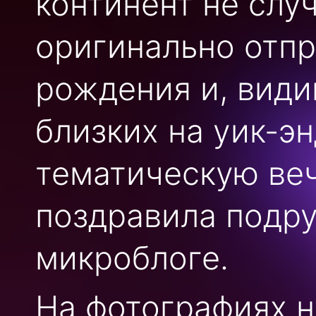
континент не слу
оригинально отпр
рождения и, види
близких на уик-эн
тематическую веч
поздравила подру
микроблоге.
На фотографиях н